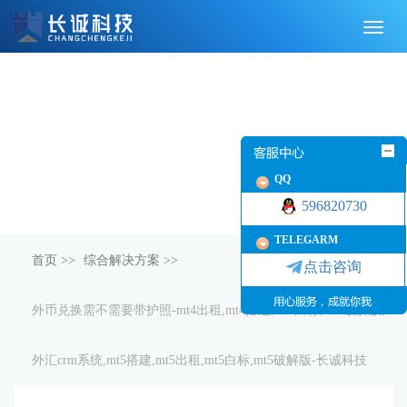
切
换
导
航
QQ
596820730
TELEGARM
首页
>>
综合解决方案
>>
点击咨询
外币兑换需不需要带护照-mt4出租,mt4搭建,mt4白标,mt4破解版,
外汇crm系统,mt5搭建,mt5出租,mt5白标,mt5破解版-长诚科技