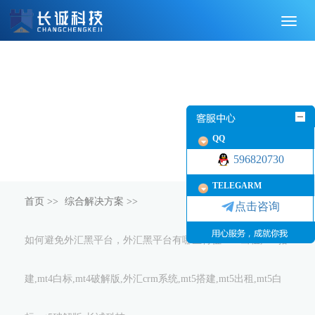
切
换
导
航
QQ
596820730
TELEGARM
首页
>>
综合解决方案
>>
点击咨询
如何避免外汇黑平台，外汇黑平台有哪些特征-mt4出租,mt4搭
建,mt4白标,mt4破解版,外汇crm系统,mt5搭建,mt5出租,mt5白